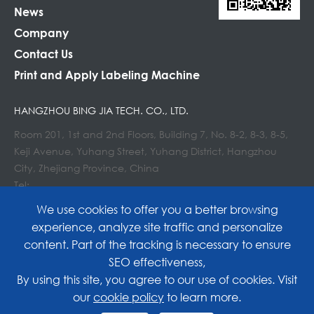
News
Company
Contact Us
Print and Apply Labeling Machine
HANGZHOU BING JIA TECH. CO., LTD.
Room 201, 1st and 2nd Floors, Building 7, No. 8-2, 8-3, 8-5,
Keji Avenue, Yuhang Street, Yuhang District, Hangzhou
City, Zhejiang Province, China
Tel:
E-mail : info@lockedair.com
We use cookies to offer you a better browsing
experience, analyze site traffic and personalize
content. Part of the tracking is necessary to ensure
SEO effectiveness,
Copyright©
Hangzhou Bing Jia Tech. Co., Ltd.
All
By using this site, you agree to our use of cookies. Visit
our
cookie policy
to learn more.
Rights Reserved.