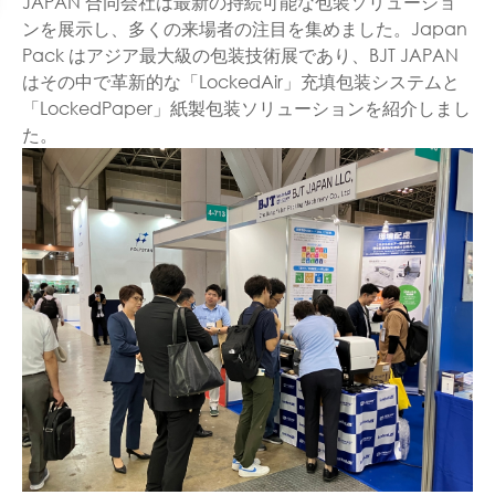
JAPAN 合同会社は最新の持続可能な包装ソリューショ
ンを展示し、多くの来場者の注目を集めました。Japan
Pack はアジア最大級の包装技術展であり、BJT JAPAN
はその中で革新的な「LockedAir」充填包装システムと
「LockedPaper」紙製包装ソリューションを紹介しまし
た。